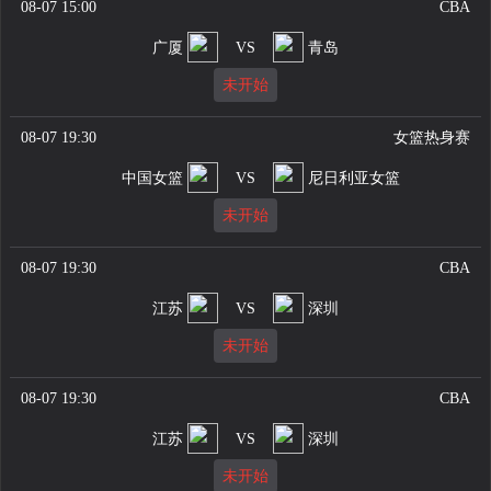
08-07 15:00
CBA
广厦
VS
青岛
未开始
08-07 19:30
女篮热身赛
中国女篮
VS
尼日利亚女篮
未开始
08-07 19:30
CBA
江苏
VS
深圳
未开始
08-07 19:30
CBA
江苏
VS
深圳
未开始