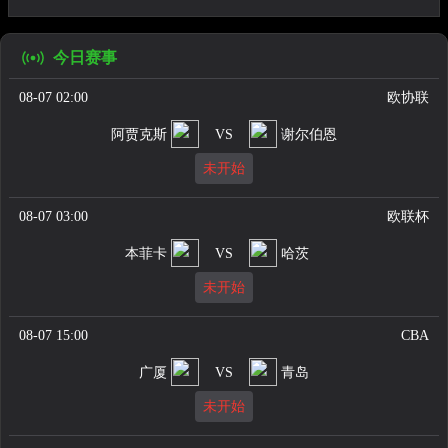
今日赛事
08-07 02:00
欧协联
阿贾克斯
VS
谢尔伯恩
未开始
08-07 03:00
欧联杯
本菲卡
VS
哈茨
未开始
08-07 15:00
CBA
广厦
VS
青岛
未开始