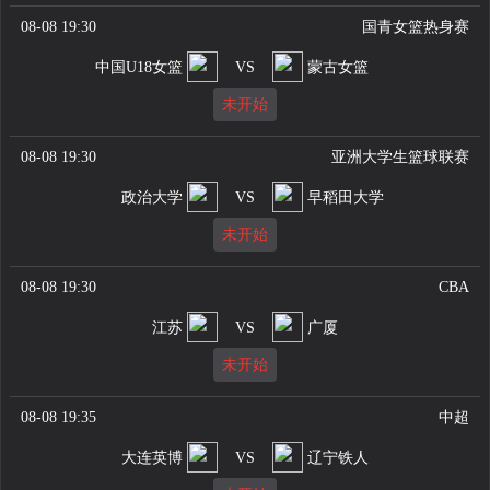
08-08 19:30
国青女篮热身赛
中国U18女篮
VS
蒙古女篮
未开始
08-08 19:30
亚洲大学生篮球联赛
政治大学
VS
早稻田大学
未开始
08-08 19:30
CBA
江苏
VS
广厦
未开始
08-08 19:35
中超
大连英博
VS
辽宁铁人