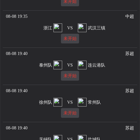
未开始
08-08 19:35
中超
浙江
VS
武汉三镇
未开始
08-08 19:40
苏超
泰州队
VS
连云港队
未开始
08-08 19:40
苏超
徐州队
VS
常州队
未开始
08-08 19:40
苏超
无锡队
VS
盐城队