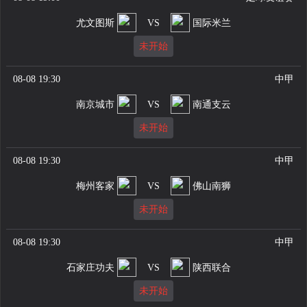
尤文图斯
VS
国际米兰
未开始
08-08 19:30
中甲
南京城市
VS
南通支云
未开始
08-08 19:30
中甲
梅州客家
VS
佛山南狮
未开始
08-08 19:30
中甲
石家庄功夫
VS
陕西联合
未开始